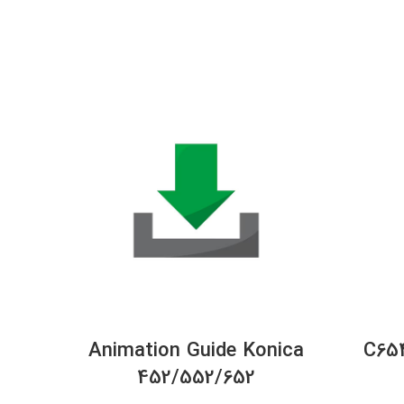
chip
Animation Guide Konica
C654
452/552/652