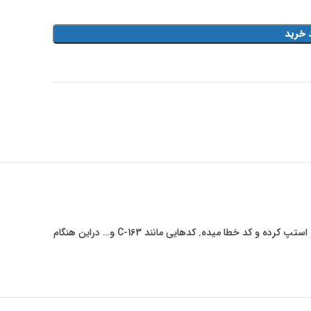
 خرید
درواقع همان سیستم عامل اصلی دستگاه میباشد در برخی از مواقع دستگاه کونیکا دچار اختلالات نرم افزاری میشود و استپ کرده و کد خطا میده. کدهایی مانند C-163 و… دراین هنگام