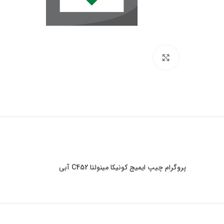
برای بزرگنمایی کلیک کنید
پروگرام چیپ ایمیج کونیکا مینولتا C452 آبی