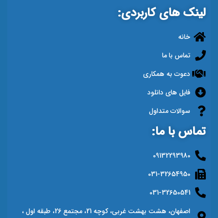
لینک های کاربردی:
خانه
تماس با ما
دعوت به همکاری
فایل های دانلود
سوالات متداول
تماس با ما:
09132293980
031-32654950
031-32650541
اصفهان، هشت بهشت غربی، کوچه 21، مجتمع 26، طبقه اول ،