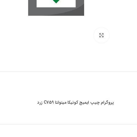
برای بزرگنمایی کلیک کنید
پروگرام چیپ ایمیج کونیکا مینولتا C759 زرد