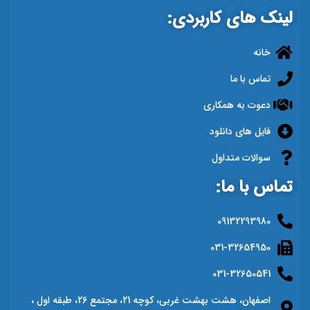
لینک های کاربردی:
خانه
تماس با ما
دعوت به همکاری
فایل های دانلود
سوالات متداول
تماس با ما:
09132293980
031-32654950
031-32650541
اصفهان، هشت بهشت غربی، کوچه 21، مجتمع 26، طبقه اول ،