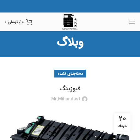
0
/
تومان
0
وبلاگ
دسته‌بندی نشده
فیوزینگ
Mr.mihandust
20
خرداد