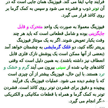
فرآیند چاپ ایفا می ‎کند. فیوزینگ همان جایی است که در
آن
تونر
ذوب و فشرده می ‎شود و سپس به کمک گرما بر
روی کاغذ قرار می ‎گیرد.
فیوزینگ معمولا به صورت یک واحد
متحرک و قابل
جایگزینی
بوده و شامل قطعاتی است که باید هر چند
وقت یکبار تعویض شوند. اگر به یک مونتاژ فیوزینگ
پرینتر نگاه کنید، دو
غلتک گرمایشی
به چشمتان خواهد آمد
(بعضی از آنها ممکن است یک پوشش نازک فلزی قابل
انعطاف نیز داشته باشند). به همین دلیل است که وقتی
کاغذهای چاپ شده از
سینی
بیرون می‎ آیند
گرم و خشک و
ترد
هستند. با این حال، فیوزینگ بیشتر از آن چیزی است
که با چشم دیده می ‎شود. عملیات فیوزینگ یک فرآیند
پیچیده و دقیق برای فشردن تونر روی کاغذ است. فشردن
تونر به کمک گرما و همراه با قطعات مکانیکی و الکتریکی
دیگر انجام می ‎گیرد.