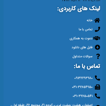
لینک های کاربردی:
خانه
تماس با ما
دعوت به همکاری
فایل های دانلود
سوالات متداول
تماس با ما:
09132293980
031-32654950
031-32650541
اصفهان، هشت بهشت غربی، کوچه 21، مجتمع 26، طبقه اول ،