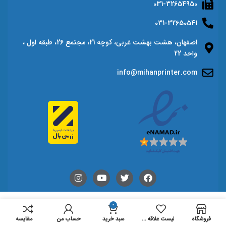
031-32654950
031-32650541
اصفهان، هشت بهشت غربی، کوچه 21، مجتمع 26، طبقه اول ،
واحد 22
info@mihanprinter.com
0
فروشگاه
لیست علاقه مندی ها
سبد خرید
حساب من
مقايسه