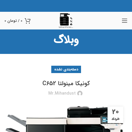
0
/
تومان
0
وبلاگ
دسته‌بندی نشده
کونیکا مینولتا C652
Mr.mihandust
20
خرداد