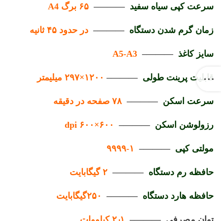
سرعت کپی سیاه سفید
———–
۶۵ برگ A4
زمان گرم شدن دستگاه
———–
در حدود ۴۵ ثانیه
سایز کاغذ
———–
A5-A3
قابلیت پرینت طولی
———–
۱۲۰۰×۲۹۷ میلیمتر
سرعت اسکن
———–
۷۸ صفحه در دقیقه
رزولوشن اسکن
———–
۶۰۰×۶۰۰ dpi
مولتی کپی
———–
۱-۹۹۹۹
حافظه رم دستگاه
———–
۲ گیگابایت
حافظه هارد دستگاه
———–
۲۵۰گیگابایت
توان مصرفی ———–
۲٫۱ کیلووات