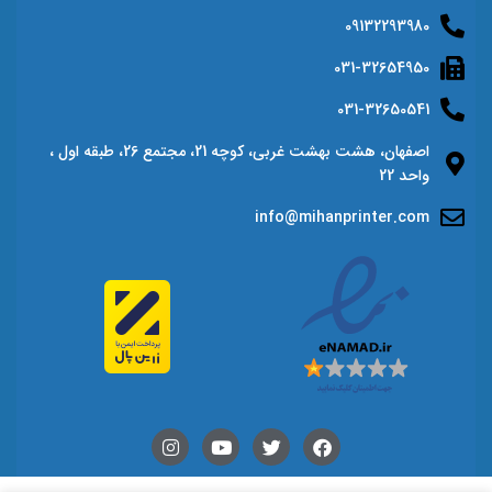
09132293980
031-32654950
031-32650541
اصفهان، هشت بهشت غربی، کوچه 21، مجتمع 26، طبقه اول ،
واحد 22
info@mihanprinter.com