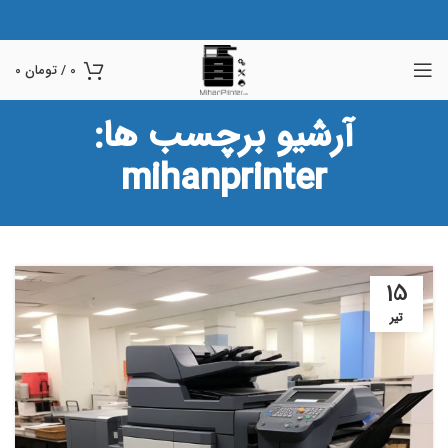
0
/
تومان
0
آرشیو برچسب ها:
mihanprinter
15
تیر