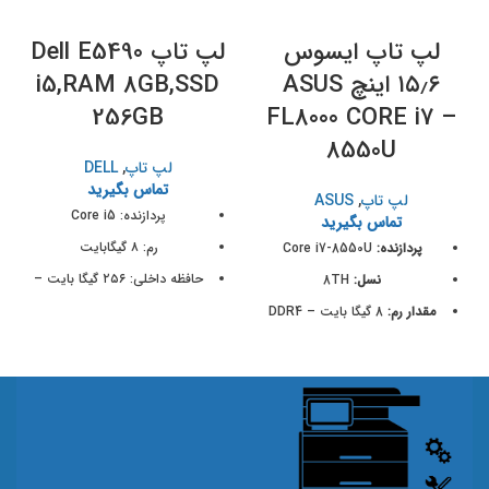
لپ تاپ ایسوس
لپ تاپ Dell E5490
۱۵٫۶ اینچ ASUS
i5,RAM 8GB,SSD
256GB
FL8000 CORE i7 –
8550U
لپ تاپ
,
DELL
تماس بگیرید
لپ تاپ
,
ASUS
پردازنده: Core i5
تماس بگیرید
رم: ٨ گیگابایت
پردازنده:
Core i7-8550U
حافظه داخلی: ٢٥٦ گیگا بایت –
نسل:
8TH
SSD
مقدار رم:
8 گیگا بایت – DDR4
گرافیک: Intel HD
حافظه داخلی:
256 گیگابایت –
نمایشگر: 14.1 اینچ – HD
SSD
درگاه‌ها: USB3, VGA
گرافیک:
NVIDIA Geforce
MX130 2GB
درجه کیفیت: +A
درگاه‌ها:
USB3 – HDMI - VGA
باتری:
2cell Lithium battery2