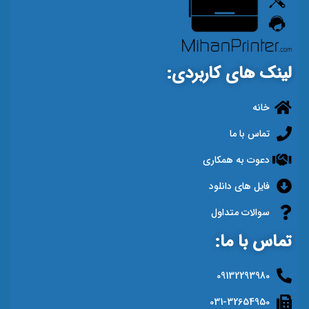
درجه کیفیت:
گرید A+
لینک های کاربردی:
خانه
تماس با ما
دعوت به همکاری
فایل های دانلود
سوالات متداول
تماس با ما:
09132293980
031-32654950