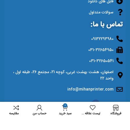
فایل های دانلود
سوالات متداول
تماس با ما:
09132293980
031-32654950
031-32650541
اصفهان، هشت بهشت غربی، کوچه 21، مجتمع 26، طبقه اول ،
واحد 22
info@mihanprinter.com
0
فروشگاه
لیست علاقه مندی ها
سبد خرید
حساب من
مقايسه