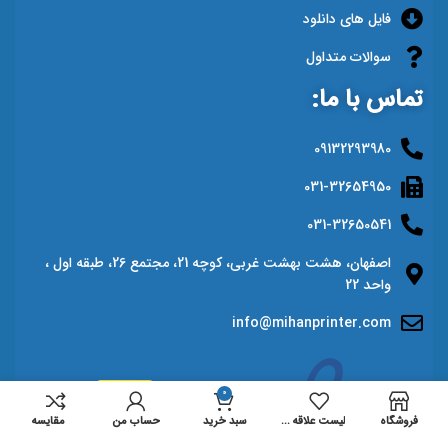
فایل های دانلود
سوالات متداول
تماس با ما:
09132293980
031-32654950
031-32650541
اصفهان، هشت بهشت غربی، کوچه 21، مجتمع 26، طبقه اول ،
واحد 22
info@mihanprinter.com
0
فروشگاه
لیست علاقه مندی ها
سبد خرید
حساب من
مقايسه