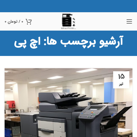
0
/
تومان
0
آرشیو برچسب ها: اچ پی
15
تیر