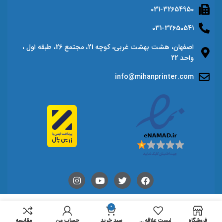
031-32654950
031-32650541
اصفهان، هشت بهشت غربی، کوچه 21، مجتمع 26، طبقه اول ،
واحد 22
info@mihanprinter.com
0
فروشگاه
لیست علاقه مندی ها
سبد خرید
حساب من
مقايسه