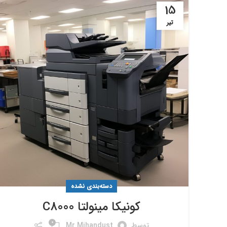
15
تیر
دسته‌بندی نشده
کونیکا مینولتا C8000
0
توسط
Mr.mihandust