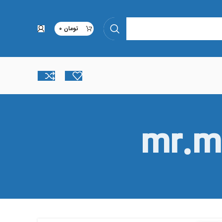
تومان
0
mr.m