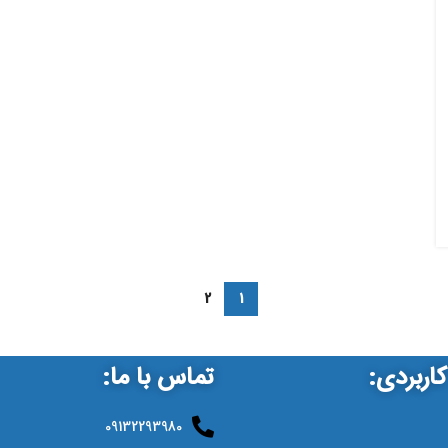
2
1
اربردی:
تماس با ما:
09132293980