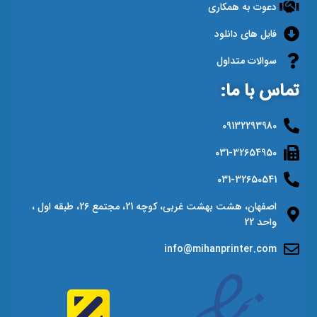
دعوت به همکاری
فایل های دانلود
سوالات متداول
تماس با ما:
09132293980
031-32654950
031-32650541
اصفهان، هشت بهشت غربی، کوچه 21، مجتمع 26، طبقه اول ،
واحد 22
info@mihanprinter.com