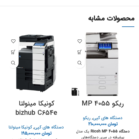
محصولات مشابه
ریکو MP 4055
کونیکا مینولتا
bizhub C654e
دستگاه های ک‍پی
,
ریکو
تومان
210,000,000
دستگاه های ک‍پی
,
کونیکا مینولتا
دستگاه Ricoh MP 4055
یک مدل
تومان
195,000,000
پیشرفته در سری دستگاه‌های