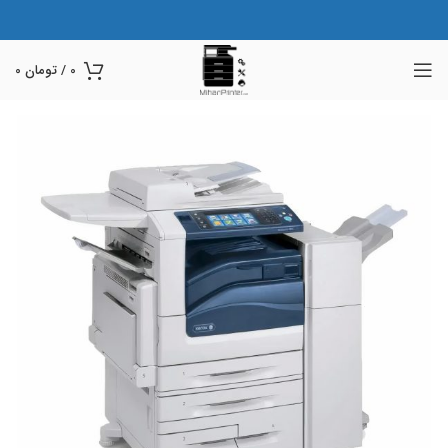
0
/
تومان
0