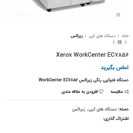
برای بزرگنمایی کلیک کنید
خانه
دستگاه های ک‍پی
زیراکس
Xerox WorkCenter EC7856
تماس بگیرید
دستگاه فتوکپی رنگی زیراکس WorkCenter EC7856
مقايسه
افزودن به علاقه مندی
دسته:
دستگاه های ک‍پی
,
زیراکس
اشتراک گذاری: