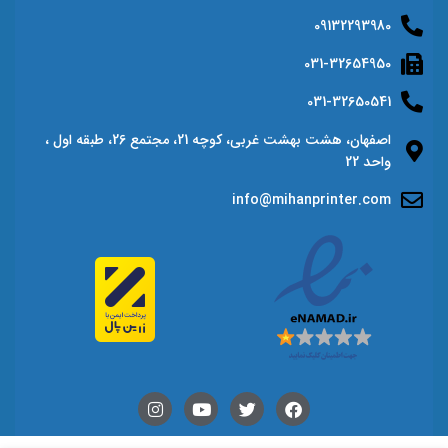
09132293980
031-32654950
031-32650541
اصفهان، هشت بهشت غربی، کوچه 21، مجتمع 26، طبقه اول ،
واحد 22
info@mihanprinter.com