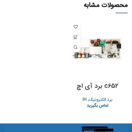
محصولات مشابه
c652 برد آی اچ
برد الکترونیک
,
IH
تماس بگیرید