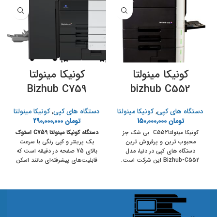
کونیکا مینولتا
کونیکا مینولتا
Bizhub C759
bizhub C552
دستگاه های ک‍پی
,
کونیکا مینولتا
دستگاه های ک‍پی
,
کونیکا مینولتا
تومان
150,000,000
تومان
290,000,000
کونیکا مینولتاC552 بی شک جز
دستگاه کونیکا مینولتا C759 استوک
محبوب ترین و پرفروش ترین
یک پرینتر و کپی رنگی با سرعت
دستگاه های کپی در دنیا، مدل
بالای 75 صفحه در دقیقه است که
Bizhub-C552 این شرکت است.
قابلیت‌های پیشرفته‌ای مانند اسکن
دوطرفه، کپی و اتصال از راه دور را
ارائه می‌دهد. با وضوح 1200 × 1200
dpi و حجم چاپ ماهانه تا 300,000
صفحه، این دستگاه برای محیط‌های
اداری و تجاری مناسب است.