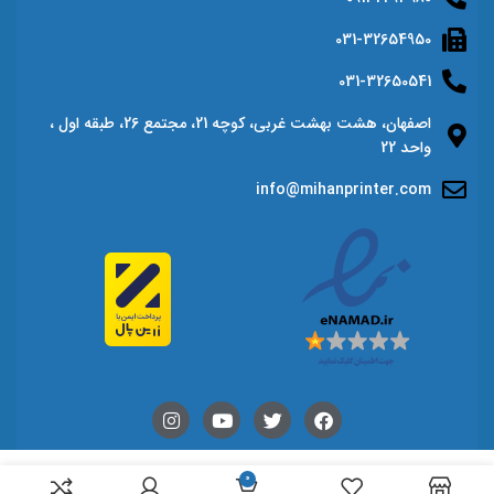
031-32654950
031-32650541
اصفهان، هشت بهشت غربی، کوچه 21، مجتمع 26، طبقه اول ،
واحد 22
info@mihanprinter.com
0