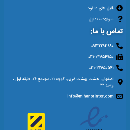
فایل های دانلود
سوالات متداول
تماس با ما:
09132293980
031-32654950
031-32650541
اصفهان، هشت بهشت غربی، کوچه 21، مجتمع 26، طبقه اول ،
واحد 22
info@mihanprinter.com