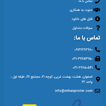
تماس با ما
دعوت به همکاری
فایل های دانلود
سوالات متداول
تماس با ما:
09132293980
031-32654950
031-32650541
اصفهان، هشت بهشت غربی، کوچه 21، مجتمع 26، طبقه اول ،
واحد 22
info@mihanprinter.com