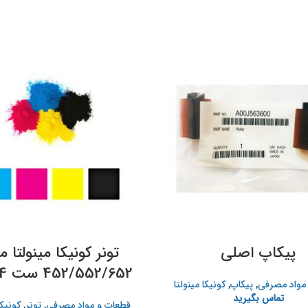
پیکاپ اصلی
تونر کونيکا مينولتا 
452/552/652 ست 4 رنگ
مواد مصرفی
,
پیکاپ
,
کونیکا مینولتا
تماس بگیرید
قطعات و مواد مصرفی
,
تونر
,
کونیکا