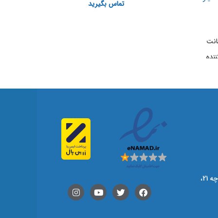
تماس بگیرید
درام ر
نده
Tabl
اصفهان، هشت بهشت غربی، کوچه 21،