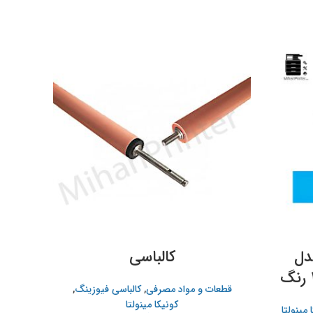
مدل
کالباسی
درا
قطعات و مواد مصرفی
,
کالباسی فیوزینگ
,
قطعات
کونیکا مینولتا
 مینولتا