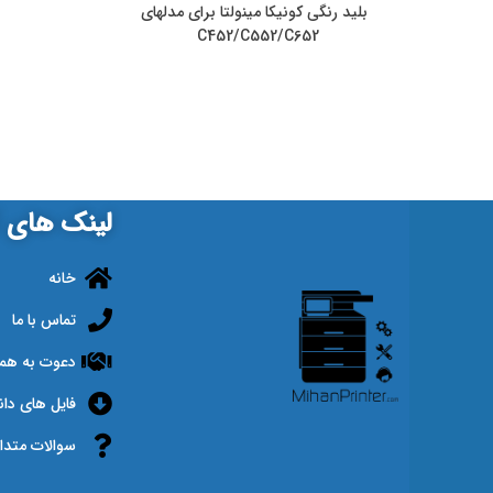
بلید رنگی کونیکا مینولتا برای مدلهای
C452/C552/C652
لینک های ک
خانه
تماس با ما
دعوت به هم
فایل های دان
سوالات متدا