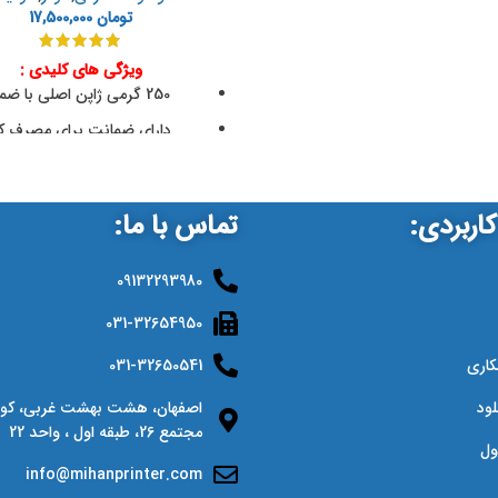
تومان
17,500,000
ویژگی های کلیدی :
250 گرمی ژاپن اصلی با ضمانت
دارای ضمانت برای مصرف کن
کیفیت بسیار مرغوب
راندمان بسیار بالا
اربردی:
تماس با ما:
e Number
عدم بهم ریختگی
دستگاه
09132293980
031-32654950
کاری
031-32650541
لود
مجتمع 26، طبقه اول ، واحد 22
ول
info@mihanprinter.com