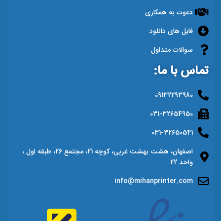
دعوت به همکاری
فایل های دانلود
سوالات متداول
تماس با ما:
09132293980
031-32654950
031-32650541
اصفهان، هشت بهشت غربی، کوچه 21، مجتمع 26، طبقه اول ،
واحد 22
info@mihanprinter.com