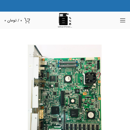
0
/
تومان
0