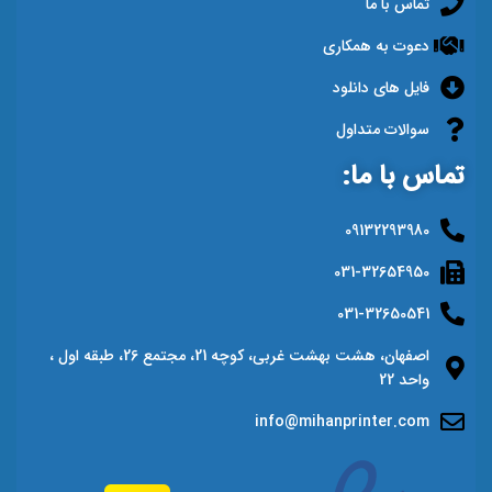
تماس با ما
دعوت به همکاری
فایل های دانلود
سوالات متداول
تماس با ما:
09132293980
031-32654950
031-32650541
اصفهان، هشت بهشت غربی، کوچه 21، مجتمع 26، طبقه اول ،
واحد 22
info@mihanprinter.com