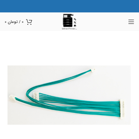
0
/
تومان
0