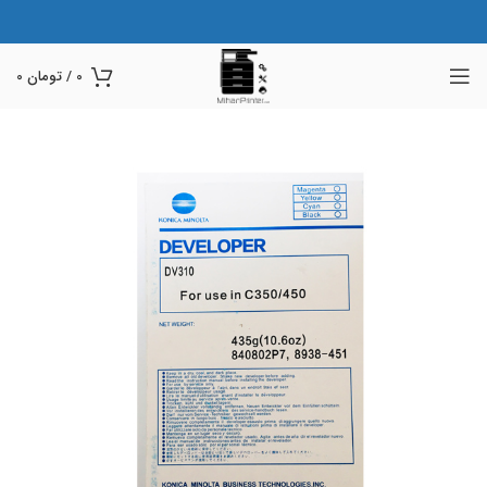
0
/
تومان
0