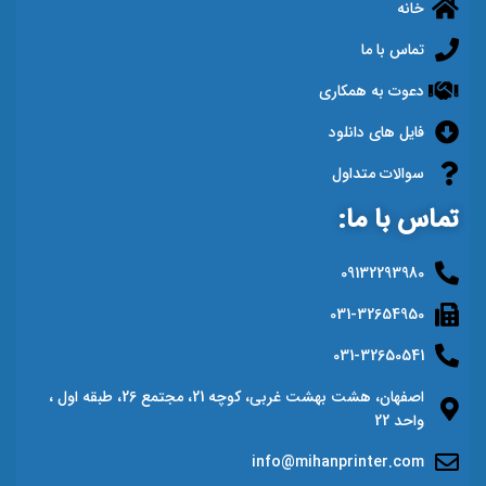
خانه
تماس با ما
دعوت به همکاری
فایل های دانلود
سوالات متداول
تماس با ما:
09132293980
031-32654950
031-32650541
اصفهان، هشت بهشت غربی، کوچه 21، مجتمع 26، طبقه اول ،
واحد 22
info@mihanprinter.com