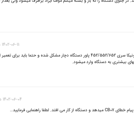
ار کردن با دستگاه پیام خطای4501 میدهد. در جلوی دستگاه را که باز و بسته میکنم موقتا ایراد برطرف میشود ولی ب
1402-06-11 در 2:01 ب.ظ
در صورت مشاهده خطای 4501 در دستگاه کونیکا سری 452/552/652 پاور دستگاه دچار مشکل شده و حتما باید ب
ای بیشتری به دستگاه وارد میشود.
1402-06-04 در 6:09 ب.ظ
لطفا راهنمایی فرمایید…