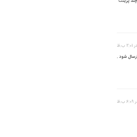
عداز چند پرینت
رای تعمیر ارسال شود .