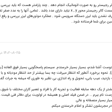
 نمیتواند کالر رجیستر رو به صورت اتوماتیک انجام دهد . چند پارامتر هست که باید بررسی 
id sensor زیر ترانسفر رو تمیز کنید – در قسمت کالر رجیستر محور x , y نباید دارای عدد باشد . تمامی آنها را 
رف نشدن باید لیزر دستگاه سرویس شود . عملکرد موتورهای لیزر بررسی و رفع ای
ین برای شما فرستاده شود .
1402-08-25 در 4:34 ب.ظ
وست آشنا شدم، بسیار بسیار خرسندم. سیستم پاسخگویی بسیار فوق العاده (بسی
). نحوه برخورد آنطور که انتظار میرفت چه بسا بیشتر از حد انتظار مودبانه و با 
ازدید، عیب یابی، تحویل و راه اندازی بی نظیر به طوری که میشه به جرات گ
تر از یک دهه سابقه فعالیت و تجربه کار با افراد و تعمیر کاران مختلف با شوق و
ت نام ببرم … در ضمن فیلد اصلی و همیشه در اولویت برای دفاتر فنی قیمت 
ر بسیار منصفانه و عالی
ادر مجربشون تشکر و اعلام خرسندی میکنم.