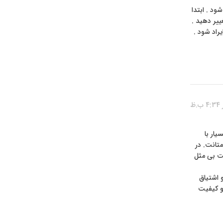
شود . ابتدا
به عدد صفر تغییر دهید .
راد شود .
ار با
متانت. در
فت بی مثل
 اشتیاق
و کیفیت