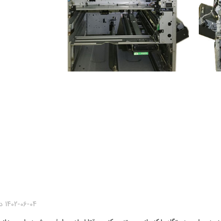
1402-06-04 در 6:07 ب.ظ