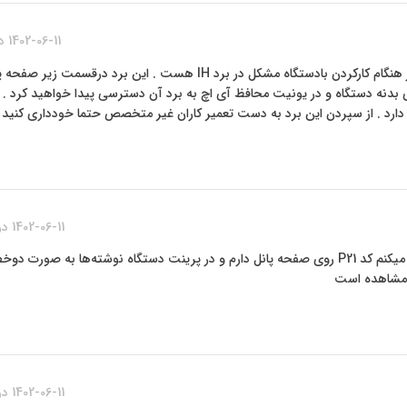
1402-06-11 در 2:06 ب.ظ
پیام خطاهایی از سری cb07 cb02 , cb03 در هنگام کارکردن بادستگاه مشکل در برد IH هست . این برد درقسمت
ی بدنه دستگاه و در یونیت محافظ آی اچ به برد آن دسترسی پیدا خواهید کرد . ت
 دارد . از سپردن این برد به دست تعمیر کاران غیر متخصص حتما خودداری کنید .
1402-06-11 در 2:34 ب.ظ
دستگاه من کونیکا۴۵۲ هست وقتی با دستگاه کار میکنم کد P21 روی صفحه پانل دارم و در پرینت دستگاه نوشته‌ها به ص
 مشاهده است
1402-06-11 در 2:45 ب.ظ