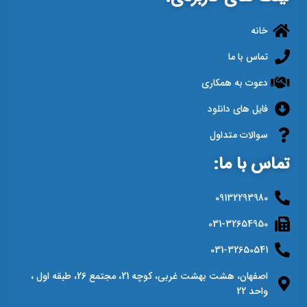
خانه
تماس با ما
دعوت به همکاری
فایل های دانلود
سوالات متداول
تماس با ما:
09132293980
031-32654950
031-32650541
اصفهان، هشت بهشت غربی، کوچه 21، مجتمع 26، طبقه اول ،
واحد 22