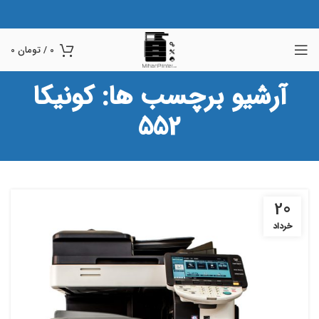
0
/
تومان
0
آرشیو برچسب ها: کونیکا
552
20
خرداد