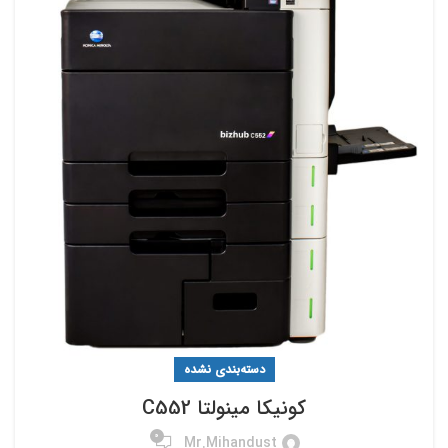
دسته‌بندی نشده
کونیکا مینولتا C552
0
Mr.mihandust