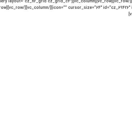
[cz_gap height=”80px”][/vc_column][/vc_row][vc_row][vc_column][cz_gallery layout=”cz_hr_grid cz_grid_c4″