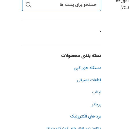
[vc_row][vc_column]
icon=”” cursor_size=”64″ id=”cz_69426″ images=”436,437,435,434,431,433,430,432″ cursor=”695″][/vc_column][/vc_row][vc_row]
دسته بندی محصولات
دستگاه های کپی
قطعات مصرفی
لپتاپ
پرینتر
برد های الکترونیک
دانلود نرم افزار های کونیکا مینولتا