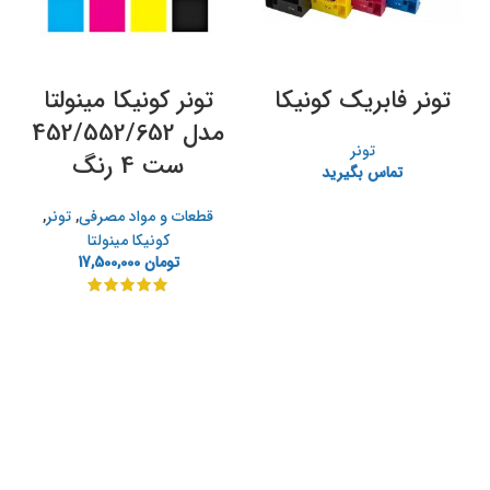
تونر فابریک کونیکا
تونر کونيکا مينولتا
مدل 452/552/652
تونر
ست 4 رنگ
تماس بگیرید
قطعات و مواد مصرفی
,
تونر
,
کونیکا مینولتا
تومان
17,500,000