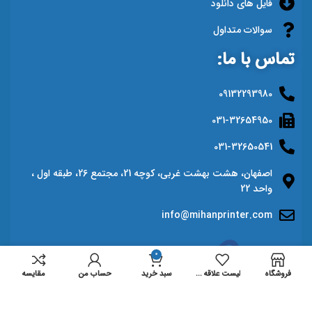
فایل های دانلود
سوالات متداول
تماس با ما:
09132293980
031-32654950
031-32650541
اصفهان، هشت بهشت غربی، کوچه 21، مجتمع 26، طبقه اول ،
واحد 22
info@mihanprinter.com
0
فروشگاه
لیست علاقه مندی ها
سبد خرید
حساب من
مقايسه