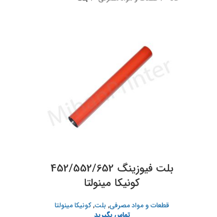
بلت فیوزینگ 452/552/652
کونیکا مینولتا
قطعات و مواد مصرفی
,
بلت
,
کونیکا مینولتا
تماس بگیرید