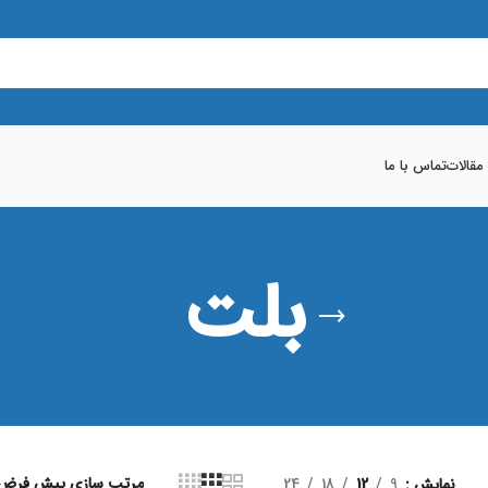
 مقالات
تماس با ما
بلت
نمایش
9
12
18
24