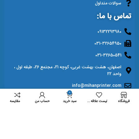
سوالات متداول
تماس با ما:
09132293980
031-32654950
031-32650541
اصفهان، هشت بهشت غربی، کوچه 21، مجتمع 26، طبقه اول ،
واحد 22
info@mihanprinter.com
0
فروشگاه
لیست علاقه مندی ها
سبد خرید
حساب من
مقايسه