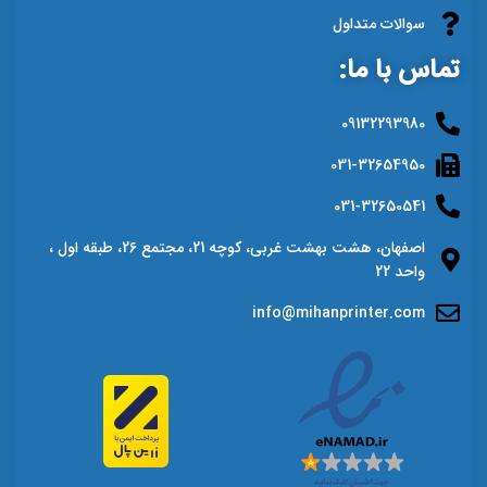
سوالات متداول
تماس با ما:
09132293980
031-32654950
031-32650541
اصفهان، هشت بهشت غربی، کوچه 21، مجتمع 26، طبقه اول ،
واحد 22
info@mihanprinter.com