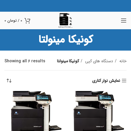
0
/
تومان
0
کونیکا مینولتا
خانه
دستگاه های ک‍پی
کونیکا مینولتا
Showing all 6 results
نمایش نوار کناری