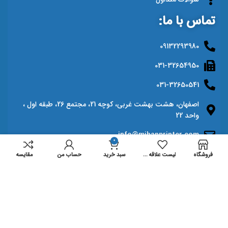
تماس با ما:
09132293980
031-32654950
031-32650541
اصفهان، هشت بهشت غربی، کوچه 21، مجتمع 26، طبقه اول ،
واحد 22
info@mihanprinter.com
0
فروشگاه
لیست علاقه مندی ها
سبد خرید
حساب من
مقايسه