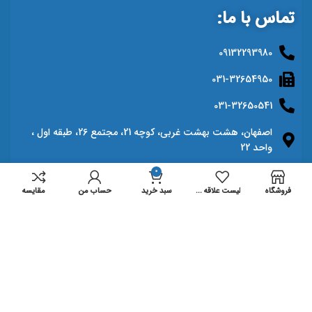
تماس با ما:
09132293980
031-32654950
031-32650541
اصفهان، هشت بهشت غربی، کوچه 21، مجتمع 26، طبقه اول ،
واحد 22
info@mihanprinter.com
0
فروشگاه
لیست علاقه مندی ها
سبد خرید
حساب من
مقايسه