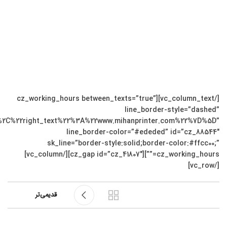
[/vc_column_text][cz_working_hours between_texts=”true”
line_border-style=”dashed”
2right_text%22%3A%22www.mihanprinter.com%22%7D%5D”
line_border-color=”#ededed” id=”cz_88544″
sk_line=”border-style:solid;border-color:#ffcc00;”
cz_working_hours=””][cz_gap id=”cz_41807″][/vc_column]
[/vc_row]
قدیمی‌تر