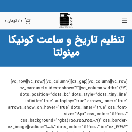
0
/
تومان
0
تنظیم تاریخ و ساعت کونیکا
مینولتا
[vc_row][vc_column][cz_gap][/vc_column][/vc_row][vc_row]
[vc_column width=”2/3″][cz_carousel slidestoshow=”1″
dots_position=”dots_bc” dots_style=”dots_tiny_line”
infinite=”true” autoplay=”true” arrows_inner=”true”
arrows_show_on_hover=”true” dots_inner=”true” css_font-
size=”18px” css_color=”#ffcc00″
css_background=”rgba(255,255,255,0.9)” css_border-
radius=”100%” dots_color=”#ffcc00″ id=”cz_17482″][cz_image