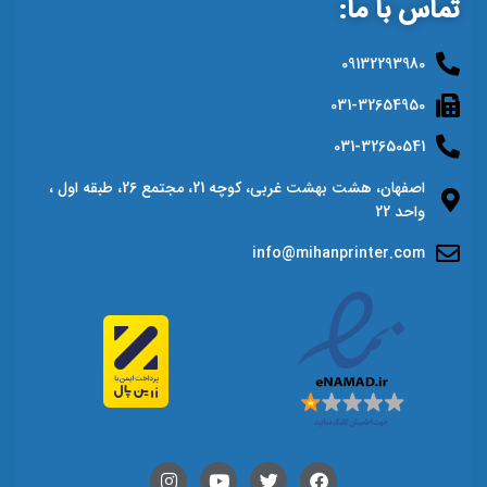
تماس با ما:
09132293980
031-32654950
031-32650541
اصفهان، هشت بهشت غربی، کوچه 21، مجتمع 26، طبقه اول ،
واحد 22
info@mihanprinter.com