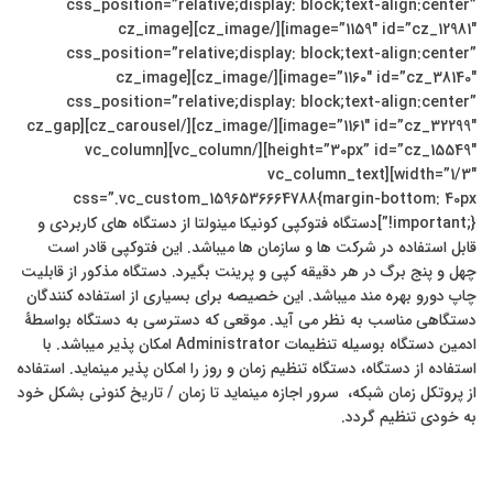
css_position=”relative;display: block;text-align:center”
image=”1159″ id=”cz_12981″][/cz_image][cz_image
css_position=”relative;display: block;text-align:center”
image=”1160″ id=”cz_38140″][/cz_image][cz_image
css_position=”relative;display: block;text-align:center”
image=”1161″ id=”cz_32299″][/cz_image][/cz_carousel][cz_gap
height=”30px” id=”cz_15549″][/vc_column][vc_column
width=”1/3″][vc_column_text
css=”.vc_custom_1596536664788{margin-bottom: 40px
!important;}”]دستگاه فتوکپی کونیکا مینولتا از دستگاه های کاربردی و
قابل استفاده در شرکت ها و سازمان ها میباشد. این فتوکپی قادر است
چهل و پنج برگ در هر دقیقه کپی و پرینت بگیرد. دستگاه مذکور از قابلیت
چاپ دورو بهره مند میباشد. این خصیصه برای بسیاری از استفاده کنندگان
دستگاهی مناسب به نظر می آید. موقعی که دسترسی به دستگاه بواسطۀ
ادمین دستگاه بوسیله تنظیمات Administrator امکان پذیر میباشد. با
استفاده از دستگاه، دستگاه تنظیم زمان و روز را امکان پذیر مینماید. استفاده
از پروتکل زمان شبکه، سرور اجازه مینماید تا زمان / تاریخ کنونی بشکل خود
به خودی تنظیم گردد.