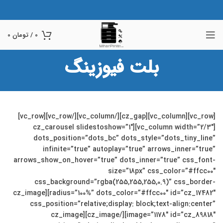
0
/
تومان
0
بلت فیوزینگ
[vc_row][vc_column][cz_gap][/vc_column][/vc_row][vc_row]
[vc_column width=”2/3″][cz_carousel slidestoshow=”1″
dots_position=”dots_bc” dots_style=”dots_tiny_line”
infinite=”true” autoplay=”true” arrows_inner=”true”
arrows_show_on_hover=”true” dots_inner=”true” css_font-
size=”18px” css_color=”#ffcc00″
css_background=”rgba(255,255,255,0.9)” css_border-
radius=”100%” dots_color=”#ffcc00″ id=”cz_17482″][cz_image
css_position=”relative;display: block;text-align:center”
image=”1178″ id=”cz_89818″][/cz_image][cz_image