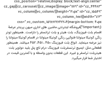
css_position=”relative;display: block;text-align:center”
image=”1179″ id=”cz_44483″][/cz_image][/cz_carousel][cz_gap
height=”30px” id=”cz_15549″][/vc_column][vc_column
width=”1/3″][vc_column_text
css=”.vc_custom_1596622642204{margin-bottom: 40px
!important;}”]فروشگاه اینترنتی ماشین های اداری میهن پرینتر عرضۀ
اقسام بلت فیوزینگ، بلت هیتر و بلت ترانسفر را داراست. همینطور تونر
رنگی کونیکا مینولتا فتوکپی رنگی کونیکا مینولتا در اقسام کونیکا مینولتا را
نیز عرضه مینماید. انواع بلت فیوزینگ 450 ، 451، 452 میباشد. همینطور
قطعاتی مثل: ایمیج ترنسفربلت فیوزینگ درام تاچ پنل بلید دولوپر بلت
هیتربلت تراسفر و غیره. این قطعات بدون واسطه و با کمترین قیمت در
اختیار شما قرار میگیرد.