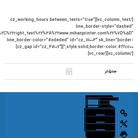
[/vc_column_text][cz_working_hours between_texts=”true”
line_border-style=”dashed”
2right_text%22%3A%22www.mihanprinter.com%22%7D%5D”
line_border-color=”#ededed” id=”cz_111003″ sk_line=”border-
style:solid;border-color:#ffcc00;”][cz_gap id=”cz_41807″]
[/vc_column][/vc_row]
جدیدتر