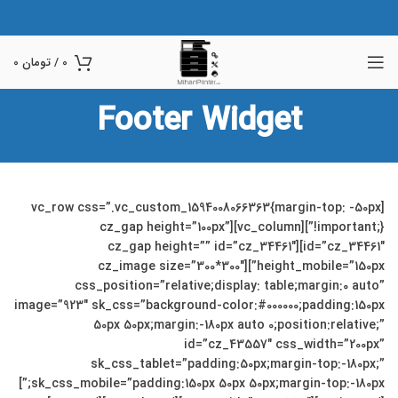
0
/
تومان
0
Footer Widget
[vc_row css=”.vc_custom_1594008066363{margin-top: -50px
!important;}”][vc_column][cz_gap height=”100px”
id=”cz_34461″][cz_gap height=”” id=”cz_34461″
height_mobile=”150px”][cz_image size=”300*300″
css_position=”relative;display: table;margin:0 auto”
image=”923″ sk_css=”background-color:#000000;padding:150px
50px 50px;margin:-180px auto 0;position:relative;”
id=”cz_43557″ css_width=”200px”
sk_css_tablet=”padding:50px;margin-top:-180px;”
sk_css_mobile=”padding:150px 50px 50px;margin-top:-180px;”]