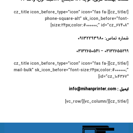
[/cz_title][cz_title icon_before_type=”icon” icon=”fas fa-
phone-square-alt” sk_icon_before=”font-
size:24px;color:#000000;” id=”cz_67408″]
شماره تماس: 09132293980
03132655299 – 03132650541
[/cz_title][cz_title icon_before_type=”icon” icon=”fas fa-
mail-bulk” sk_icon_before=”font-size:24px;color:#000000;”
id=”cz_104367″]
ایمیل : info@mihanprinter.com
[/cz_title][/vc_column][/vc_row]