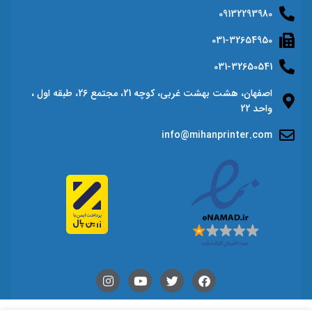
09132293980
031-32654950
031-32650541
اصفهان، هشت بهشت غربی، کوچه 21، مجتمع 26، طبقه اول ،
واحد 22
info@mihanprinter.com