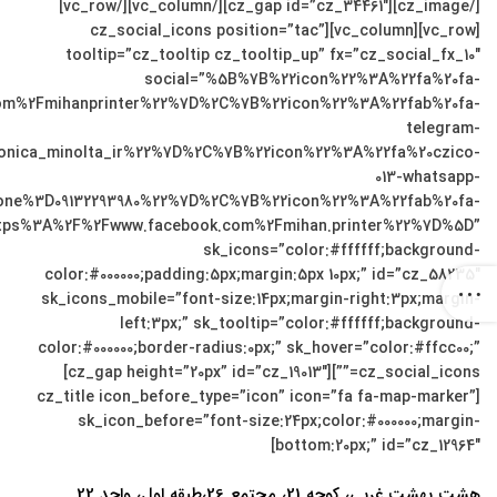
[/cz_image][cz_gap id=”cz_34461″][/vc_column][/vc_row]
[vc_row][vc_column][cz_social_icons position=”tac”
tooltip=”cz_tooltip cz_tooltip_up” fx=”cz_social_fx_10″
social=”%5B%7B%22icon%22%3A%22fa%20fa-
om%2Fmihanprinter%22%7D%2C%7B%22icon%22%3A%22fab%20fa-
telegram-
ica_minolta_ir%22%7D%2C%7B%22icon%22%3A%22fa%20czico-
013-whatsapp-
e%3D09132293980%22%7D%2C%7B%22icon%22%3A%22fab%20fa-
ps%3A%2F%2Fwww.facebook.com%2Fmihan.printer%22%7D%5D”
sk_icons=”color:#ffffff;background-
color:#000000;padding:5px;margin:5px 10px;” id=”cz_58235″
sk_icons_mobile=”font-size:14px;margin-right:3px;margin-
left:3px;” sk_tooltip=”color:#ffffff;background-
color:#000000;border-radius:0px;” sk_hover=”color:#ffcc00;”
cz_social_icons=””][cz_gap height=”20px” id=”cz_19013″]
[cz_title icon_before_type=”icon” icon=”fa fa-map-marker”
sk_icon_before=”font-size:24px;color:#000000;margin-
bottom:20px;” id=”cz_12964″]
هشت بهشت غربی، کوچه 21، مجتمع 26،طبقه اول، واحد 22