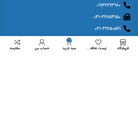
09132293980
031-32654950
031-32650541
اصفهان، هشت بهشت غربی، کوچه 21، مجتمع 26، طبقه اول ،
0
واحد 22
فروشگاه
لیست علاقه مندی ها
سبد خرید
حساب من
مقايسه
info@mihanprinter.com