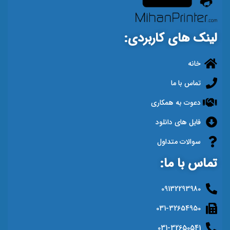
لینک های کاربردی:
خانه
تماس با ما
دعوت به همکاری
فایل های دانلود
سوالات متداول
تماس با ما:
09132293980
031-32654950
031-32650541