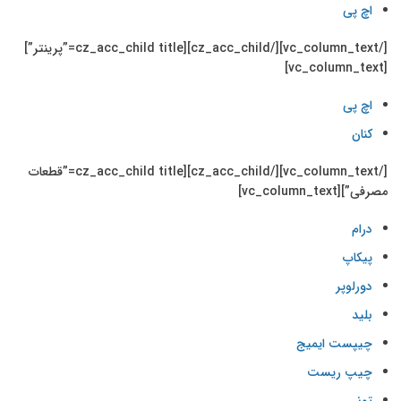
اچ پی
[/vc_column_text][/cz_acc_child][cz_acc_child title=”پرینتر”]
[vc_column_text]
اچ پی
کنان
[/vc_column_text][/cz_acc_child][cz_acc_child title=”قطعات
مصرفی”][vc_column_text]
درام
پیکاپ
دورلوپر
بلید
چیپست ایمیج
چیپ ریست