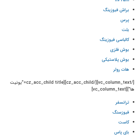
nv ram
براش فیوزینگ
پرس
بلت
کالباسی فیوزینگ
بوش فلزی
بوش پلاستیکی
هات رولر
[/vc_column_text][/cz_acc_child][cz_acc_child title=”یونیت
ها”][vc_column_text]
ترانسفر
فیوزسنگ
کاست
بای پاس