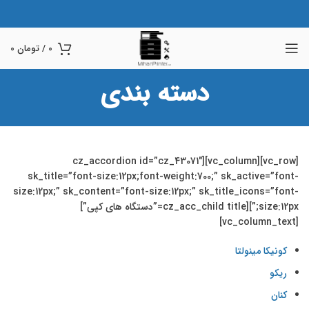
0
/
تومان
0
دسته بندی
[vc_row][vc_column][cz_accordion id=”cz_43071″
sk_title=”font-size:12px;font-weight:700;” sk_active=”font-
size:12px;” sk_content=”font-size:12px;” sk_title_icons=”font-
size:12px;”][cz_acc_child title=”دستگاه های کپی”]
[vc_column_text]
کونیکا مینولتا
ریکو
کنان