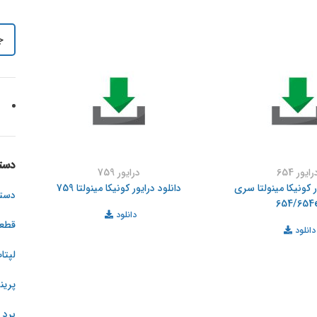
دست
رایور 654
درایور 759
ر کونیکا مینولتا سری
دانلود درایور کونیکا مینولتا 759
دستگ
654/654
دانلود
قطع
دانلود
لپتا
پرین
برد 