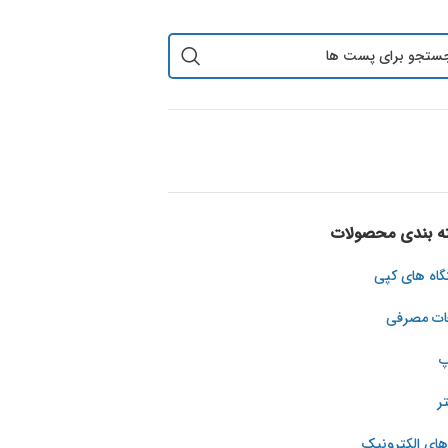
ه بندی محصولات
دفترچه راهنما
دفترچه راهنما
دانلود Service Manual Konica
دانلود Service Manual Konica
اه های کپی
Minolta C654e/754e
Minolta C652/552/452
ات مصرفی
دانلود
دانلود
پ
تر
های الکترونیک