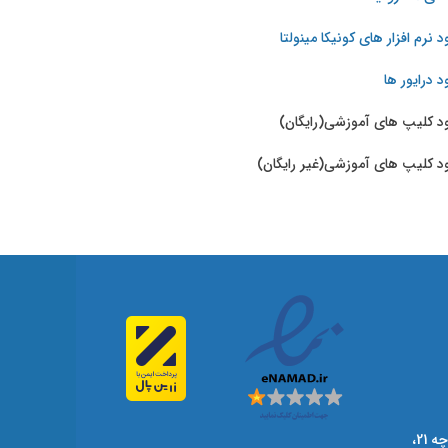
د نرم افزار های کونیکا مینولتا
د درایور ها
ود کلیپ های آموزشی(رایگان)
ود کلیپ های آموزشی(غیر رایگان)
اصفهان، هشت بهشت غربی، کوچه 21،