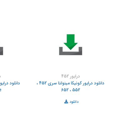
درایور 452
د
دانلود درایور کونیکا مینولتا سری 452 ،
دانلود درایو
e
552 ، 652
دانلود